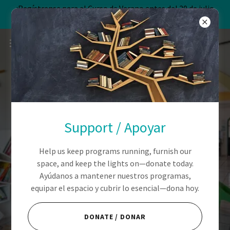
¡Regístrense para el Curso de Verano antes del 20 de julio
para una hora gratis!
Literature 📚 Literatura
Support / Apoyar
Inclusion 👐 Inclusión
Imagination ✨
Help us keep programs running, furnish our
space, and keep the lights on—donate today.
Imaginación
Ayúdanos a mantener nuestros programas,
equipar el espacio y cubrir lo esencial—dona hoy.
ENGLISH
DONATE / DONAR