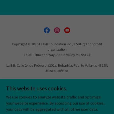
Copyright © 2026 La BiB Foundation Inc., a 501(c)3 nonprofit
organization
15961 Elmwood Way, Apple Valley MN 55124
La BiB: Calle 24 de Febrero #202a, Bobadilla, Puerto Vallarta, 48298,
Jalisco, México
All Rights Reserved | Todos los Derechos Reservados
This website uses cookies.
INCLUSION POLICY
We use cookies to analyze website traffic and optimize
WAIVER
your website experience. By accepting our use of cookies,
your data will be aggregated with all other user data.