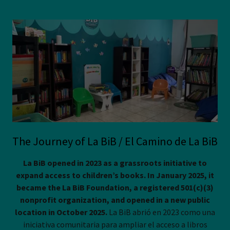
The Journey of La BiB / El Camino de La BiB
La BiB opened in 2023 as a grassroots initiative to
expand access to children’s books. In January 2025, it
became the La BiB Foundation, a registered 501(c)(3)
nonprofit organization, and opened in a new public
location in October 2025.
La BiB abrió en 2023 como una
iniciativa comunitaria para ampliar el acceso a libros